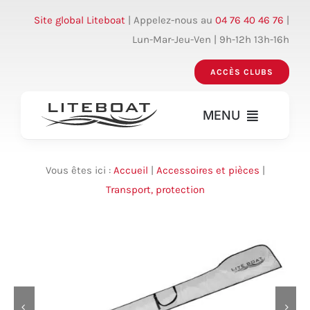
Skip
Site global Liteboat
| Appelez-nous au
04 76 40 46 76
|
to
Lun-Mar-Jeu-Ven | 9h-12h 13h-16h
content
ACCÈS CLUBS
MENU
Bateaux
Vous êtes ici :
Accueil
|
Accessoires et pièces
|
Transport, protection
Accessoires – pièces
Réparation
Accès clubs
Mon compte