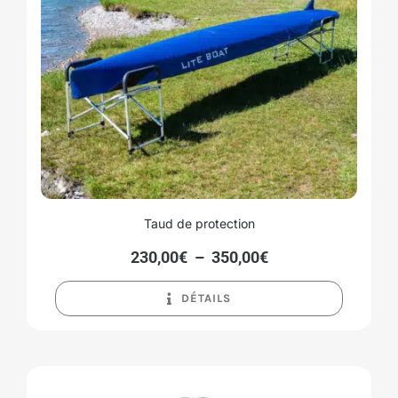
Taud de protection
Plage
230,00
€
–
350,00
€
de
prix :
DÉTAILS
230,00€
à
350,00€