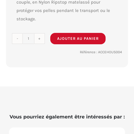
couple, en Nylon Ripstop matelassé pour
protéger vos pelles pendant le transport ou le
stockage.
AJOUTER AU PANIER
quantité
de
Référence :
ACCEHOUS004
Housse
de
pelles
Vous pourriez également être intéressés par :