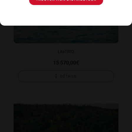
LiteTRIO
15 570,00
€
DÉTAILS