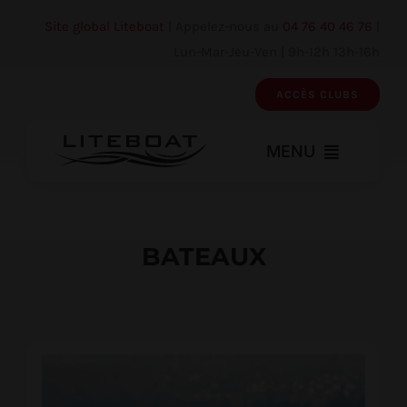
Skip
Site global Liteboat
| Appelez-nous au
04 76 40 46 76
|
to
Lun-Mar-Jeu-Ven | 9h-12h 13h-16h
content
ACCÈS CLUBS
MENU
Bateaux
BATEAUX
Accessoires – pièces
Réparation
Accès clubs
Mon compte