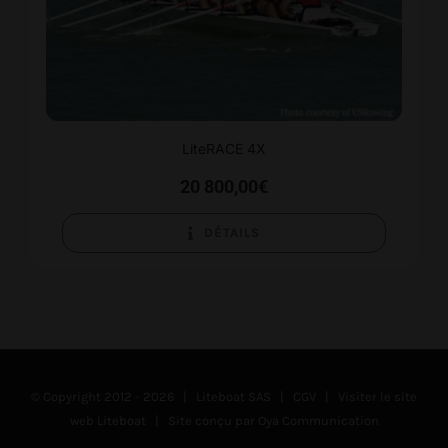
LiteRACE 4X
20 800,00
€
DÉTAILS
© Copyright 2012 -
2026 | Liteboat SAS |
CGV
|
Visiter le site
web Liteboat
| Site conçu par
Oya Communication