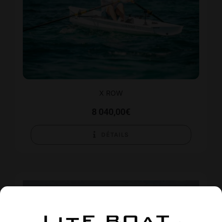
X ROW
8 040,00
€
DÉTAILS