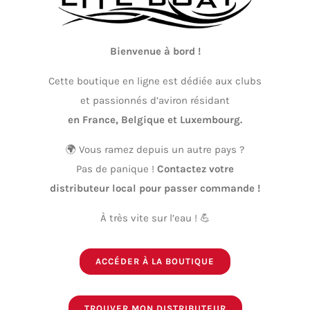
Bienvenue à bord !
Cette boutique en ligne est dédiée aux clubs
et passionnés d’aviron résidant
en France, Belgique et Luxembourg.
LiteDUO
🌍 Vous ramez depuis un autre pays ?
8 900,00
€
Pas de panique !
Contactez votre
DÉTAILS
distributeur local pour passer commande !
À très vite sur l’eau ! 💪
ACCÉDER À LA BOUTIQUE
TROUVER MON DISTRIBUTEUR