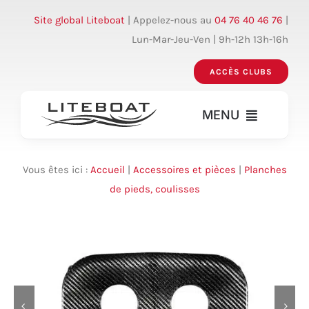
Skip
Site global Liteboat
| Appelez-nous au
04 76 40 46 76
|
to
Lun-Mar-Jeu-Ven | 9h-12h 13h-16h
content
ACCÈS CLUBS
MENU
Bateaux
Vous êtes ici :
Accueil
|
Accessoires et pièces
|
Planches
de pieds, coulisses
Accessoires – pièces
Réparation
Accès clubs
Mon compte