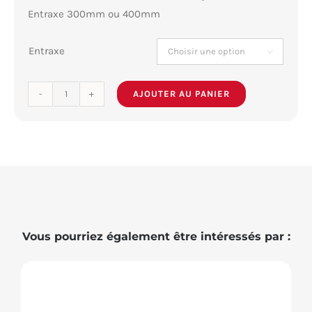
Entraxe 300mm ou 400mm
Entraxe

AJOUTER AU PANIER
quantité
de
Coulisse
carbone
Vous pourriez également être intéressés par :