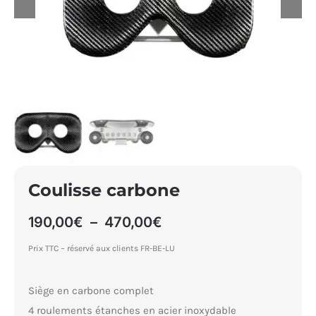
Panier
Coulisse carbone
Plage
190,00
€
–
470,00
€
de
Prix TTC – réservé aux clients FR-BE-LU
prix :
190,00€
à
Siège en carbone complet
470,00€
4 roulements étanches en acier inoxydable